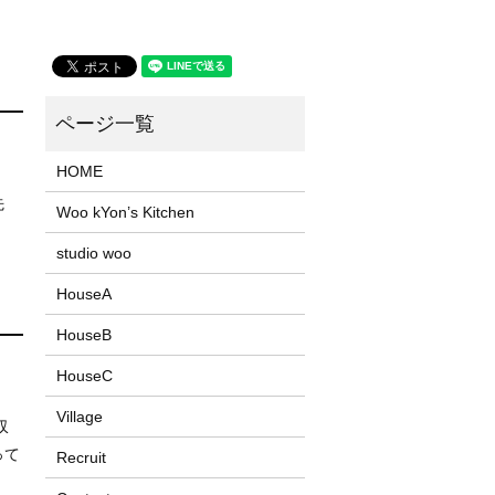
HOME
先
Woo kYon’s Kitchen
studio woo
HouseA
HouseB
HouseC
Village
収
って
Recruit