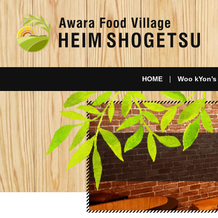
HOME
Woo kYon’s