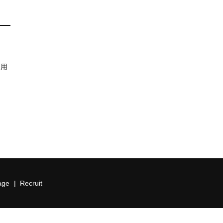
を用
lage
Recruit