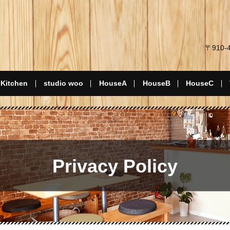
〒910
 Kitchen
studio woo
HouseA
HouseB
HouseC
Privacy Policy