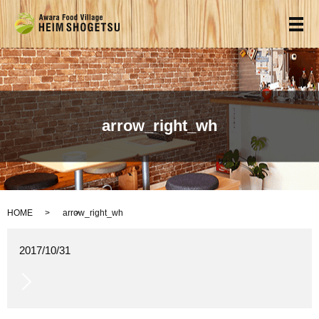
メ
arrow_right_wh
HOME
arrow_right_wh
2017/10/31