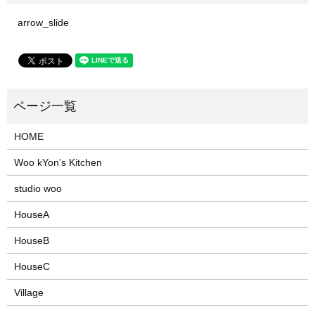
arrow_slide
HOME
Woo kYon’s Kitchen
studio woo
HouseA
HouseB
HouseC
Village