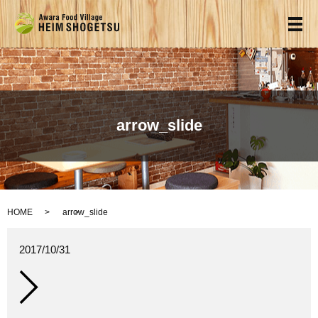
メ
arrow_slide
HOME
arrow_slide
2017/10/31